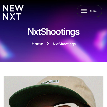
Menü
NxtShootings
Home
NxtShootings